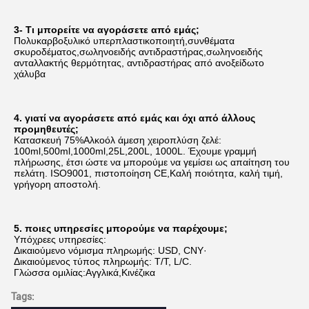
3- Τι μπορείτε να αγοράσετε από εμάς;
Πολυκαρβοξυλικό υπερπλαστικοποιητή,συνθέματα 
σκυροδέματος,σωληνοειδής αντιδραστήρας,σωληνοειδής 
ανταλλακτής θερμότητας, αντιδραστήρας από ανοξείδωτο 
χάλυβα
4. γιατί να αγοράσετε από εμάς και όχι από άλλους 
προμηθευτές;
Κατασκευή 75%Αλκοόλ άμεση χειροπλύση ζελέ: 
100ml,500ml,1000ml,25L,200L, 1000L. Έχουμε γραμμή 
πλήρωσης, έτσι ώστε να μπορούμε να γεμίσει ως απαίτηση του 
πελάτη. ISO9001, πιστοποίηση CE,Καλή ποιότητα, καλή τιμή, 
γρήγορη αποστολή.
5. ποιες υπηρεσίες μπορούμε να παρέχουμε;
Υπόχρεες υπηρεσίες:
Δικαιούμενο νόμισμα πληρωμής: USD, CNY·
Δικαιούμενος τύπος πληρωμής: T/T, L/C.
Γλώσσα ομιλίας:Αγγλικά,Κινέζικα
Tags: