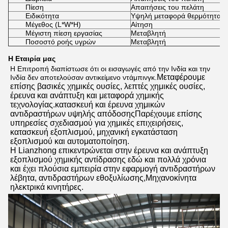
Πίεση
Απαιτήσεις του πελάτη
Ειδικότητα
Υψηλή μεταφορά θερμότητας
Μέγεθος (L*W*H)
Αίτηση
Μέγιστη πίεση εργασίας
Μεταβλητή
Ποσοστό ροής υγρών
Μεταβλητή
Η Εταιρία μας
Η Επιτροπή διαπίστωσε ότι οι εισαγωγές από την Ινδία και την 
Μεταφέρουμε 
Ινδία δεν αποτελούσαν αντικείμενο ντάμπινγκ.
επίσης βασικές χημικές ουσίες, λεπτές χημικές ουσίες, 
έρευνα και ανάπτυξη και μεταφορά χημικής 
τεχνολογίας.κατασκευή και έρευνα χημικών 
αντιδραστήρων υψηλής απόδοσηςΠαρέχουμε επίσης 
υπηρεσίες σχεδιασμού για χημικές επιχειρήσεις, 
κατασκευή εξοπλισμού, μηχανική εγκατάσταση 
εξοπλισμού και αυτοματοποίηση.
Η Lianzhong επικεντρώνεται στην έρευνα και ανάπτυξη 
εξοπλισμού χημικής αντίδρασης εδώ και πολλά χρόνια 
και έχει πλούσια εμπειρία στην εφαρμογή αντιδραστήρων 
λέβητα, αντιδραστήρων εθοξυλίωσης,Μηχανοκίνητα 
ηλεκτρικά κινητήρες.