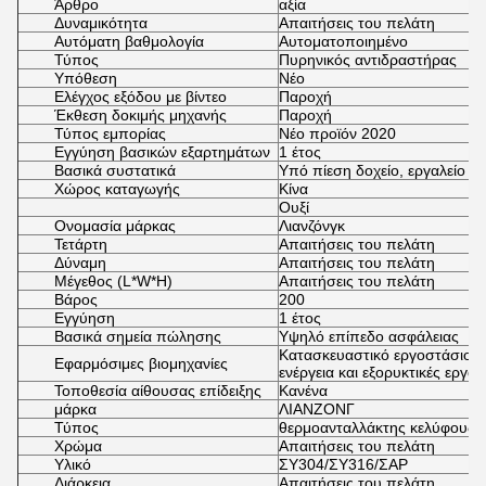
Άρθρο
αξία
Δυναμικότητα
Απαιτήσεις του πελάτη
Αυτόματη βαθμολογία
Αυτοματοποιημένο
Τύπος
Πυρηνικός αντιδραστήρας
Υπόθεση
Νέο
Ελέγχος εξόδου με βίντεο
Παροχή
Έκθεση δοκιμής μηχανής
Παροχή
Τύπος εμπορίας
Νέο προϊόν 2020
Εγγύηση βασικών εξαρτημάτων
1 έτος
Βασικά συστατικά
Υπό πίεση δοχείο, εργαλείο
Χώρος καταγωγής
Κίνα
Ουξί
Ονομασία μάρκας
Λιανζόνγκ
Τετάρτη
Απαιτήσεις του πελάτη
Δύναμη
Απαιτήσεις του πελάτη
Μέγεθος (L*W*H)
Απαιτήσεις του πελάτη
Βάρος
200
Εγγύηση
1 έτος
Βασικά σημεία πώλησης
Υψηλό επίπεδο ασφάλειας
Κατασκευαστικό εργοστάσιο, 
Εφαρμόσιμες βιομηχανίες
ενέργεια και εξορυκτικές εργασ
Τοποθεσία αίθουσας επίδειξης
Κανένα
μάρκα
ΛΙΑΝΖΟΝΓ
Τύπος
θερμοανταλλάκτης κελύφους 
Χρώμα
Απαιτήσεις του πελάτη
Υλικό
ΣΥ304/ΣΥ316/ΣΑΡ
Διάρκεια
Απαιτήσεις του πελάτη