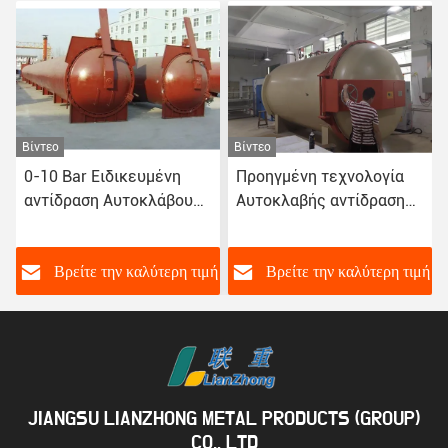
Βίντεο
Βίντεο
Προηγμένη τεχνολογία
Χημικές Φαρμακευτικές
Αυτοκλαβής αντίδρασης
και Τροφίμων
για χημική επεξεργασία
μή
Βρείτε την καλύτερη τιμή
Βρείτε την καλύτερη τιμή
JIANGSU LIANZHONG METAL PRODUCTS (GROUP)
CO., LTD