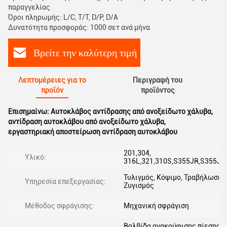
παραγγελίας
Όροι πληρωμής: L/C, T/T, D/P, D/A
Δυνατότητα προσφοράς: 1000 σετ ανά μήνα
Βρείτε την καλύτερη τιμή
Λεπτομέρειες για το
Περιγραφή του
προϊόν
προϊόντος
Επισημαίνω:
Αυτοκλάβος αντίδρασης από ανοξείδωτο χάλυβα
,
αντίδραση αυτοκλάβου από ανοξείδωτο χάλυβα
,
εργαστηριακή αποστείρωση αντίδραση αυτοκλάβου
201,304,
Υλικό:
316L,321,310S,S355JR,S355J0
Τυλιγμός, Κόψιμο, Τραβήλωση,
Υπηρεσία επεξεργασίας:
Ζυγισμός
Μέθοδος σφράγισης:
Μηχανική σφράγιση
Βαλβίδα ανακούφισης πίεσης,