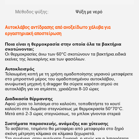
Μέθοδος ψύξης:
Ψύξη με νερό
Αυτοκλάβος αντίδρασης από ανοξείδωτο χάλυβα για
εργαστηριακή αποστείρωση
Ποια είναι η θερμοκρασία στην οποία όλα τα βακτήρια
σκοτώνονται;
Οι θερμοκρασίες άνω των 60°C σκοτώνουν τα βακτήρια.ειδικά
εκείνες της λευκαρίνης και των φασόλιων.
Αυτοκλεισμός
Τελειωμένη κοπή με τη χρήση ομαδοποίησης γερανού μεταφέρετε
στο μπροστινό μέρος του ομαδοποιημένου αυτοκλάβου,
ανυψωτική μηχανή ή dragger θα σύρετε καρότσι ατμού σε
αυτοκλάβη για να ατμίσετε, χρειάζεται 8-10 ώρες
Διαδικασία θέρμανσης
Αφού χύσει το λιπάσμα στο καλούπι, τοποθετήστε το κουτί
καλούπι στο δωμάτιο στεγνώσεως με θερμοκρασία 50°70°C.
Μετά από 2-3 ώρες στεγνώσεως, τα μπλοκ γίνονται στερεά
Συστήματα παρασκευής, ανάμειξης και χύτευσης
Το ασβέστιο, τσιμέντο θα μεταφέρει από μεταφορέα στο ξηρό
σκόνη μέτρηση κλίμακα σε κλίμακα ξεχωριστά.
Στη συνέχεια, στην αυτόματη ζυγαριά, η ισχύς και η λιπαρότητα