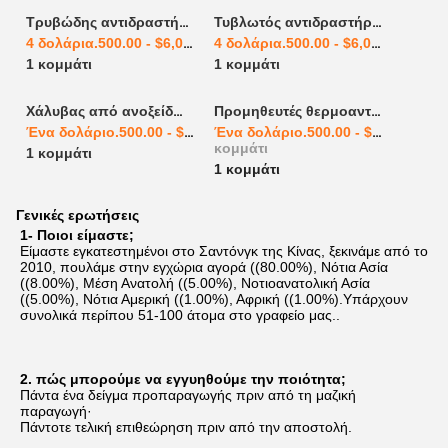
Τρυβώδης αντιδραστήρας από ανοξείδωτο χάλυβα βιομηχανικός σωληνωτός αντιδραστήρας χημικός αντιδραστήρας από ανοξείδωτο χάλυβα
Τυβλωτός αντιδραστήρας από ανοξείδωτο χάλυβα χημικός αντιδραστήραςΤυβλωτός αντιδραστήρας 2023 Παροχή Boke αυτόματη υψηλή μεταφορά θερμότητας υψηλή ασφάλεια
4 δολάρια.500.00 - $6,000.00
/ κομμάτι
4 δολάρια.500.00 - $6,000.00
/ κομ
1 κομμάτι
1 κομμάτι
Χάλυβας από ανοξείδωτο σωλήνα Ανταλλάκτης θερμότητας σωλήνα Ανταλλάκτης θερμότητας ψύξης Ανταλλάκτης θερμότητας
Προμηθευτές θερμοανταλλακτών κελύφους και σωλήνων
Ένα δολάριο.500.00 - $3,000.00
/ κομμάτι
Ένα δολάριο.500.00 - $3,000.00
/
κομμάτι
1 κομμάτι
1 κομμάτι
Γενικές ερωτήσεις
1- Ποιοι είμαστε;
Είμαστε εγκατεστημένοι στο Σαντόνγκ της Κίνας, ξεκινάμε από το 
2010, πουλάμε στην εγχώρια αγορά ((80.00%), Νότια Ασία 
((8.00%), Μέση Ανατολή ((5.00%), Νοτιοανατολική Ασία 
((5.00%), Νότια Αμερική ((1.00%), Αφρική ((1.00%).Υπάρχουν 
συνολικά περίπου 51-100 άτομα στο γραφείο μας..
2. πώς μπορούμε να εγγυηθούμε την ποιότητα;
Πάντα ένα δείγμα προπαραγωγής πριν από τη μαζική 
παραγωγή·
Πάντοτε τελική επιθεώρηση πριν από την αποστολή.