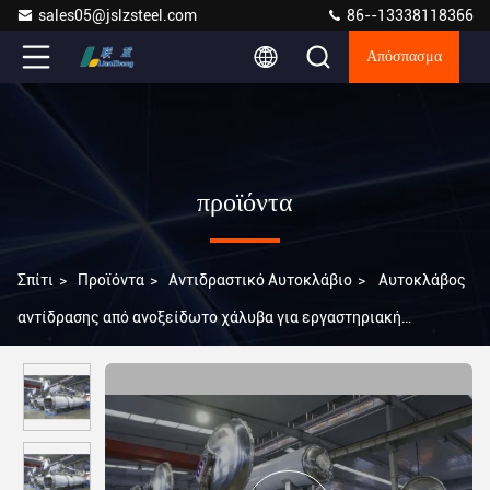
sales05@jslzsteel.com
86--13338118366
Απόσπασμα
προϊόντα
Σπίτι
>
Προϊόντα
>
Αντιδραστικό Αυτοκλάβιο
>
Αυτοκλάβος
αντίδρασης από ανοξείδωτο χάλυβα για εργαστηριακή
αποστείρωση