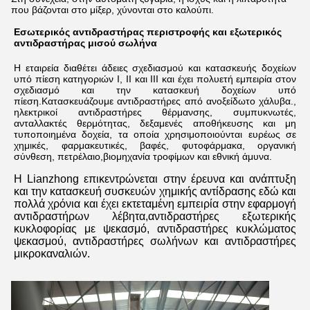
που βάζονται στο μίξερ, χύνονται στο καλούπι.
Εσωτερικός αντιδραστήρας περιστροφής και εξωτερικός 
αντιδραστήρας μισού σωλήνα
Η εταιρεία διαθέτει άδειες σχεδιασμού και κατασκευής δοχείων 
υπό πίεση κατηγοριών Ι, ΙΙ και ΙΙΙ και έχει πολυετή εμπειρία στον 
σχεδιασμό και την κατασκευή δοχείων υπό 
πίεση.Κατασκευάζουμε αντιδραστήρες από ανοξείδωτο χάλυβα., 
ηλεκτρικοί αντιδραστήρες θέρμανσης, συμπυκνωτές, 
ανταλλακτές θερμότητας, δεξαμενές αποθήκευσης και μη 
τυποποιημένα δοχεία, τα οποία χρησιμοποιούνται ευρέως σε 
χημικές, φαρμακευτικές, βαφές, φυτοφάρμακα, οργανική 
σύνθεση, πετρέλαιο,βιομηχανία τροφίμων και εθνική άμυνα.
Η Lianzhong επικεντρώνεται στην έρευνα και ανάπτυξη 
και την κατασκευή συσκευών χημικής αντίδρασης εδώ και 
πολλά χρόνια και έχει εκτεταμένη εμπειρία στην εφαρμογή 
αντιδραστήρων λέβητα,αντιδραστήρες εξωτερικής 
κυκλοφορίας με ψεκασμό, αντιδραστήρες κυκλώματος 
ψεκασμού, αντιδραστήρες σωλήνων και αντιδραστήρες 
μικροκαναλιών.