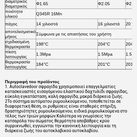
διαμετρικός
Φ1.65
Φ2.05
Φ2.2
διαμετρικός
ποιότητα
Q345R 16Mn
υλικού
πάχος
14 χιλιοστά
16 χιλιοστά
20 χι
αποτελεσματικό
Σύμφωνα με τις απαιτήσεις του χρήστη
μήκος
σχεδιασμένη
198°C
204°C
204°
θερμοκρασία
πίεση
1.3Mpa
1.5Mpa
1.5M
λειτουργίας
θερμοκρασία
184°C
201°C
201°
λειτουργίας
Περιγραφή του προϊόντος
1. Autoclavedoor σφραγίδα χρησιμοποιεί επαγγελματίες
κατασκευαστές εισαγόμενου ελαστικού δαχτυλίδι σφραγίδας,
εύκολη εγκατάσταση, καλή σφραγίδα, μακρά διάρκεια ζωής.
2Το σύστημα αυτόματου ρυμουλκούμενου, τοποθετείται σε
διαφορετική θέση, οι ρυθμίσεις είναι σταθερές στήριξη,
δραστηριότητες ρυμουλκούμενου, ειδικά ρυμουλκούμενα στο
τέλος των τριών μορφών.Καλύτερα να γνωρίσεις την
κατσαρόλα του σώματος θερμότητα αποβάθρες κρύο
συρρικνωθεί, εγγυώνται την κανονική λειτουργία και τη
διάρκεια ζωής του αυτοκλαβικού αυτοκλαβίου.