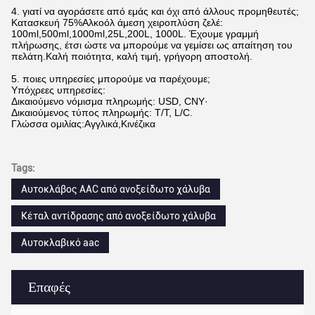
4. γιατί να αγοράσετε από εμάς και όχι από άλλους προμηθευτές;
Κατασκευή 75%Αλκοόλ άμεση χειροπλύση ζελέ:
100ml,500ml,1000ml,25L,200L, 1000L. Έχουμε γραμμή
πλήρωσης, έτσι ώστε να μπορούμε να γεμίσει ως απαίτηση του
πελάτη.Καλή ποιότητα, καλή τιμή, γρήγορη αποστολή.
5. ποιες υπηρεσίες μπορούμε να παρέχουμε;
Υπόχρεες υπηρεσίες:
Δικαιούμενο νόμισμα πληρωμής: USD, CNY·
Δικαιούμενος τύπος πληρωμής: T/T, L/C.
Γλώσσα ομιλίας:Αγγλικά,Κινέζικα
Tags:
Αυτοκλάβος AAC από ανοξείδωτο χάλυβα
Κέταλ αντίδρασης από ανοξείδωτο χάλυβα
Αυτοκλαβικό aac
Επαφές