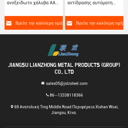
ανοξείδωτο χάλυβα AAC
αντίδρασης αυτόματη
Αυτοκλαβικός έλεγχος
γραμμή παραγωγής
θερμοκρασίας Ηλεκτρικό
κόλλας αυτοκόλλησης
κιβώτιο ελέγχου
ή
Βρείτε την καλύτερη τιμή
Βρείτε την καλύτερη τιμή
Εικονική οθόνη αφής
JIANGSU LIANZHONG METAL PRODUCTS (GROUP)
CO., LTD
sales05@jslzsteel.com
86--13338118366
69 Ανατολική Ting Middle Road Περιφέρεια Xishan Wuxi,
Jiangsu, Κίνα.