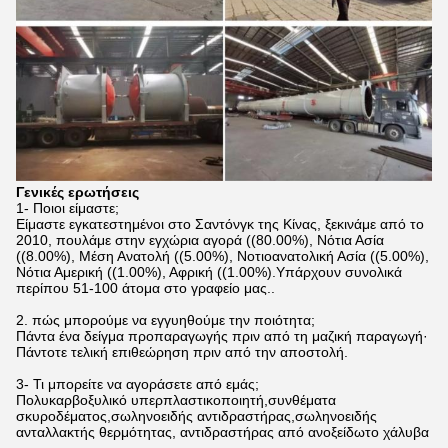
Γενικές ερωτήσεις
1- Ποιοι είμαστε;
Είμαστε εγκατεστημένοι στο Σαντόνγκ της Κίνας, ξεκινάμε από το
2010, πουλάμε στην εγχώρια αγορά ((80.00%), Νότια Ασία
((8.00%), Μέση Ανατολή ((5.00%), Νοτιοανατολική Ασία ((5.00%),
Νότια Αμερική ((1.00%), Αφρική ((1.00%).Υπάρχουν συνολικά
περίπου 51-100 άτομα στο γραφείο μας..
2. πώς μπορούμε να εγγυηθούμε την ποιότητα;
Πάντα ένα δείγμα προπαραγωγής πριν από τη μαζική παραγωγή·
Πάντοτε τελική επιθεώρηση πριν από την αποστολή.
3- Τι μπορείτε να αγοράσετε από εμάς;
Πολυκαρβοξυλικό υπερπλαστικοποιητή,συνθέματα
σκυροδέματος,σωληνοειδής αντιδραστήρας,σωληνοειδής
ανταλλακτής θερμότητας, αντιδραστήρας από ανοξείδωτο χάλυβα