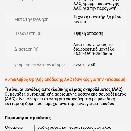
AAC, γραμμή παραγωγής
AAC, για την παραγωγή
Τεχνική υποστήριξη μέσω
Μετά την εγγύηση:
βίντεο
Πλεονέκτημα:
Υψηλή απόδοση
Απαιτήσεις, όπως το
Διάσταση (η):
διαφορετικό μοντέλο,
3640*1590*2500mm
γραμμές σε όλο τον κόσμο:
άνω των 40
Αυτοκλάβος υψηλής απόδοσης AAC ιδανικός για την κατασκευή
Τι είναι οι μονάδες αυτοκλαβικής αέριας σκυροδέματος (AAC);
Οι μονάδες αυτοκλαβικής αερισμένης μασονικής σκυροδέματος
(AAC) είναι εξαιρετικά ελαφριά σκυροδέματα με μοναδική
κυτταρική δομή που παρέχει ανώτερη ενεργειακή απόδοση.
Παράμετροι προϊόντος
Ονομασία
Προδιαγραφές και παραμέτρους μοντέλου