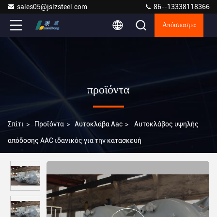
sales05@jslzsteel.com
86--13338118366
Απόσπασμα
προϊόντα
Σπίτι
>
Προϊόντα
>
Αυτοκλάβα Aac
>
Αυτοκλάβος υψηλής
απόδοσης AAC ιδανικός για την κατασκευή