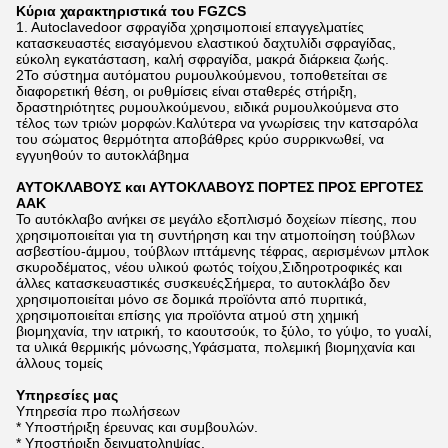
Κύρια χαρακτηριστικά του FGZCS
1. Autoclavedoor σφραγίδα χρησιμοποιεί επαγγελματίες
κατασκευαστές εισαγόμενου ελαστικού δαχτυλίδι σφραγίδας,
εύκολη εγκατάσταση, καλή σφραγίδα, μακρά διάρκεια ζωής.
2Το σύστημα αυτόματου ρυμουλκούμενου, τοποθετείται σε
διαφορετική θέση, οι ρυθμίσεις είναι σταθερές στήριξη,
δραστηριότητες ρυμουλκούμενου, ειδικά ρυμουλκούμενα στο
τέλος των τριών μορφών.Καλύτερα να γνωρίσεις την κατσαρόλα
του σώματος θερμότητα αποβάθρες κρύο συρρικνωθεί, να
εγγυηθούν το αυτοκλάβημα
ΑΥΤΟΚΛΑΒΟΥΣ και ΑΥΤΟΚΛΑΒΟΥΣ ΠΟΡΤΕΣ ΠΡΟΣ ΕΡΓΟΤΕΣ
ΑΑΚ
Το αυτόκλαβο ανήκει σε μεγάλο εξοπλισμό δοχείων πίεσης, που
χρησιμοποιείται για τη συντήρηση και την ατμοποίηση τούβλων
ασβεστίου-άμμου, τούβλων ιπτάμενης τέφρας, αερισμένων μπλοκ
σκυροδέματος, νέου υλικού φωτός τοίχου,Σιδηροτροφικές και
άλλες κατασκευαστικές συσκευέςΣήμερα, το αυτοκλάβο δεν
χρησιμοποιείται μόνο σε δομικά προϊόντα από πυριτικά,
χρησιμοποιείται επίσης για προϊόντα ατμού στη χημική
βιομηχανία, την ιατρική, το καουτσούκ, το ξύλο, το γύψο, το γυαλί,
τα υλικά θερμικής μόνωσης,Υφάσματα, πολεμική βιομηχανία και
άλλους τομείς
Υπηρεσίες μας
Υπηρεσία προ πωλήσεων
* Υποστήριξη έρευνας και συμβουλών.
* Υποστήριξη δειγματοληψίας.