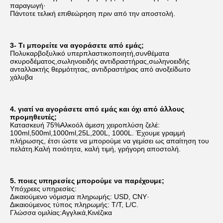
παραγωγή·
Πάντοτε τελική επιθεώρηση πριν από την αποστολή.
3- Τι μπορείτε να αγοράσετε από εμάς;
Πολυκαρβοξυλικό υπερπλαστικοποιητή,συνθέματα 
σκυροδέματος,σωληνοειδής αντιδραστήρας,σωληνοειδής 
ανταλλακτής θερμότητας, αντιδραστήρας από ανοξείδωτο 
χάλυβα
4. γιατί να αγοράσετε από εμάς και όχι από άλλους 
προμηθευτές;
Κατασκευή 75%Αλκοόλ άμεση χειροπλύση ζελέ: 
100ml,500ml,1000ml,25L,200L, 1000L. Έχουμε γραμμή 
πλήρωσης, έτσι ώστε να μπορούμε να γεμίσει ως απαίτηση του 
πελάτη.Καλή ποιότητα, καλή τιμή, γρήγορη αποστολή.
5. ποιες υπηρεσίες μπορούμε να παρέχουμε;
Υπόχρεες υπηρεσίες:
Δικαιούμενο νόμισμα πληρωμής: USD, CNY·
Δικαιούμενος τύπος πληρωμής: T/T, L/C.
Γλώσσα ομιλίας:Αγγλικά,Κινέζικα