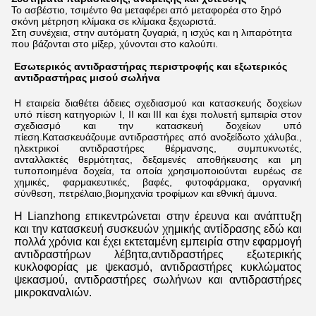
Το ασβέστιο, τσιμέντο θα μεταφέρει από μεταφορέα στο ξηρό
σκόνη μέτρηση κλίμακα σε κλίμακα ξεχωριστά.
Στη συνέχεια, στην αυτόματη ζυγαριά, η ισχύς και η λιπαρότητα
που βάζονται στο μίξερ, χύνονται στο καλούπι.
Εσωτερικός αντιδραστήρας περιστροφής και εξωτερικός 
αντιδραστήρας μισού σωλήνα
Η εταιρεία διαθέτει άδειες σχεδιασμού και κατασκευής δοχείων 
υπό πίεση κατηγοριών Ι, ΙΙ και ΙΙΙ και έχει πολυετή εμπειρία στον 
σχεδιασμό και την κατασκευή δοχείων υπό 
πίεση.Κατασκευάζουμε αντιδραστήρες από ανοξείδωτο χάλυβα., 
ηλεκτρικοί αντιδραστήρες θέρμανσης, συμπυκνωτές, 
ανταλλακτές θερμότητας, δεξαμενές αποθήκευσης και μη 
τυποποιημένα δοχεία, τα οποία χρησιμοποιούνται ευρέως σε 
χημικές, φαρμακευτικές, βαφές, φυτοφάρμακα, οργανική 
σύνθεση, πετρέλαιο,βιομηχανία τροφίμων και εθνική άμυνα.
Η Lianzhong επικεντρώνεται στην έρευνα και ανάπτυξη 
και την κατασκευή συσκευών χημικής αντίδρασης εδώ και 
πολλά χρόνια και έχει εκτεταμένη εμπειρία στην εφαρμογή 
αντιδραστήρων λέβητα,αντιδραστήρες εξωτερικής 
κυκλοφορίας με ψεκασμό, αντιδραστήρες κυκλώματος 
ψεκασμού, αντιδραστήρες σωλήνων και αντιδραστήρες 
μικροκαναλιών.