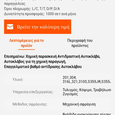
παραγγελίας
Όροι πληρωμής: L/C, T/T, D/P, D/A
Δυνατότητα προσφοράς: 1000 σετ ανά μήνα
Βρείτε την καλύτερη τιμή
Λεπτομέρειες για το
Περιγραφή του
προϊόν
προϊόντος
Επισημαίνω:
Χημική παρασκευή Αντιδραστική Αυτοκλάβα
,
Αυτοκλάβος για τη χημική παραγωγή
,
Επαγγελματικό βαθμό αντίδρασης Αυτοκλάβου
201,304,
Υλικό:
316L,321,310S,S355JR,S355J0
Τυλιγμός, Κόψιμο, Τραβήλωση,
Υπηρεσία επεξεργασίας:
Ζυγισμός
Μέθοδος σφράγισης:
Μηχανική σφράγιση
Βαλβίδα ανακούφισης πίεσης,