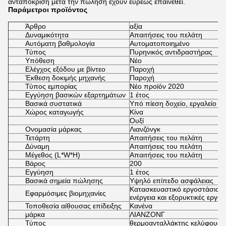
ανταπόκριση μετά την πώληση έχουν ευρέως επαινεθεί.
Παράμετροι προϊόντος
Άρθρο
αξία
Δυναμικότητα
Απαιτήσεις του πελάτη
Αυτόματη βαθμολογία
Αυτοματοποιημένο
Τύπος
Πυρηνικός αντιδραστήρας
Υπόθεση
Νέο
Ελέγχος εξόδου με βίντεο
Παροχή
Έκθεση δοκιμής μηχανής
Παροχή
Τύπος εμπορίας
Νέο προϊόν 2020
Εγγύηση βασικών εξαρτημάτων
1 έτος
Βασικά συστατικά
Υπό πίεση δοχείο, εργαλείο
Χώρος καταγωγής
Κίνα
Ουξί
Ονομασία μάρκας
Λιανζόνγκ
Τετάρτη
Απαιτήσεις του πελάτη
Δύναμη
Απαιτήσεις του πελάτη
Μέγεθος (L*W*H)
Απαιτήσεις του πελάτη
Βάρος
200
Εγγύηση
1 έτος
Βασικά σημεία πώλησης
Υψηλό επίπεδο ασφάλειας
Κατασκευαστικό εργοστάσιο, 
Εφαρμόσιμες βιομηχανίες
ενέργεια και εξορυκτικές εργασ
Τοποθεσία αίθουσας επίδειξης
Κανένα
μάρκα
ΛΙΑΝΖΟΝΓ
Τύπος
θερμοανταλλάκτης κελύφους 