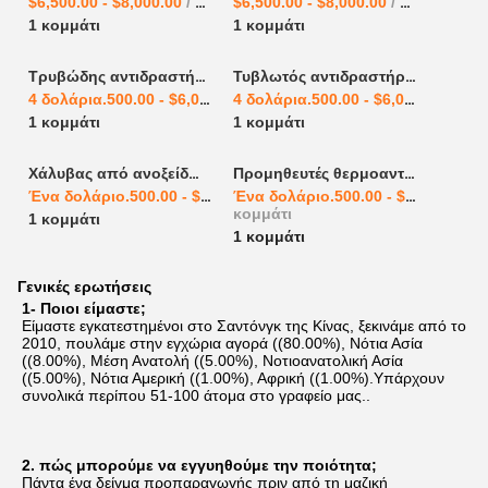
$6,500.00 - $8,000.00
/ κομμάτι
$6,500.00 - $8,000.00
/ κομμάτι
1 κομμάτι
1 κομμάτι
Τρυβώδης αντιδραστήρας από ανοξείδωτο χάλυβα βιομηχανικός σωληνωτός αντιδραστήρας χημικός αντιδραστήρας από ανοξείδωτο χάλυβα
Τυβλωτός αντιδραστήρας από ανοξείδωτο χάλυβα χημικός αντιδραστήραςΤυβλωτός αντιδραστήρας 2023 Παροχή Boke αυτόματη υψηλή μεταφορά θερμότητας υψηλή ασφάλεια
4 δολάρια.500.00 - $6,000.00
/ κομμάτι
4 δολάρια.500.00 - $6,000.00
/ κομ
1 κομμάτι
1 κομμάτι
Χάλυβας από ανοξείδωτο σωλήνα Ανταλλάκτης θερμότητας σωλήνα Ανταλλάκτης θερμότητας ψύξης Ανταλλάκτης θερμότητας
Προμηθευτές θερμοανταλλακτών κελύφους και σωλήνων
Ένα δολάριο.500.00 - $3,000.00
/ κομμάτι
Ένα δολάριο.500.00 - $3,000.00
/
κομμάτι
1 κομμάτι
1 κομμάτι
Γενικές ερωτήσεις
1- Ποιοι είμαστε;
Είμαστε εγκατεστημένοι στο Σαντόνγκ της Κίνας, ξεκινάμε από το 
2010, πουλάμε στην εγχώρια αγορά ((80.00%), Νότια Ασία 
((8.00%), Μέση Ανατολή ((5.00%), Νοτιοανατολική Ασία 
((5.00%), Νότια Αμερική ((1.00%), Αφρική ((1.00%).Υπάρχουν 
συνολικά περίπου 51-100 άτομα στο γραφείο μας..
2. πώς μπορούμε να εγγυηθούμε την ποιότητα;
Πάντα ένα δείγμα προπαραγωγής πριν από τη μαζική 