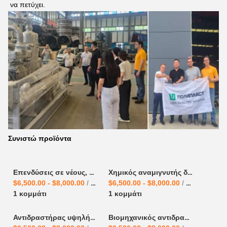
να πετύχει.
Συνιστώ προϊόντα
Επενδύσεις σε νέους, μακροπρόθεσμη προμήθεια εξωτερικού αντιδραστήρα κυλίνδρων αντιδραστήρα χημικών αντιδραστήρων
Χημικός αναμιγνυτής διαλυτών αντιδραστήρας από ανοξείδωτο χάλυβα αντιδραστήρας χημικός αντιδραστήρας αντιδραστήρας δοχείο προμηθευτές αντιδραστήρα από ανοξείδωτο χάλυβα
$6,500.00 - $8,000.00
/ κομμάτι
$6,500.00 - $8,000.00
/ κομμάτι
1 κομμάτι
1 κομμάτι
Αντιδραστήρας υψηλής πίεσης από ανοξείδωτο χάλυβα 1L2L5L10L20L50L100L χημικός αντιδραστήρας
Βιομηχανικός αντιδραστήρας αμμωνίας αναμειγνυτής καταλυτικός αντιδραστήρας χημικός αντιδραστήρας αντιδραστήρας λέβητα προμηθευτές αντιδραστήρες από ανοξείδωτο χάλυβα