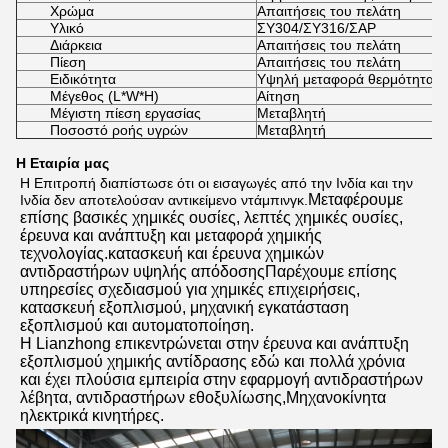
Χρώμα
Απαιτήσεις του πελάτη
Υλικό
ΣΥ304/ΣΥ316/ΣΑΡ
Διάρκεια
Απαιτήσεις του πελάτη
Πίεση
Απαιτήσεις του πελάτη
Ειδικότητα
Υψηλή μεταφορά θερμότητας
Μέγεθος (L*W*H)
Αίτηση
Μέγιστη πίεση εργασίας
Μεταβλητή
Ποσοστό ροής υγρών
Μεταβλητή
Η Εταιρία μας
Η Επιτροπή διαπίστωσε ότι οι εισαγωγές από την Ινδία και την 
Μεταφέρουμε 
Ινδία δεν αποτελούσαν αντικείμενο ντάμπινγκ.
επίσης βασικές χημικές ουσίες, λεπτές χημικές ουσίες, 
έρευνα και ανάπτυξη και μεταφορά χημικής 
τεχνολογίας.κατασκευή και έρευνα χημικών 
αντιδραστήρων υψηλής απόδοσηςΠαρέχουμε επίσης 
υπηρεσίες σχεδιασμού για χημικές επιχειρήσεις, 
κατασκευή εξοπλισμού, μηχανική εγκατάσταση 
εξοπλισμού και αυτοματοποίηση.
Η Lianzhong επικεντρώνεται στην έρευνα και ανάπτυξη 
εξοπλισμού χημικής αντίδρασης εδώ και πολλά χρόνια 
και έχει πλούσια εμπειρία στην εφαρμογή αντιδραστήρων 
λέβητα, αντιδραστήρων εθοξυλίωσης,Μηχανοκίνητα 
ηλεκτρικά κινητήρες.