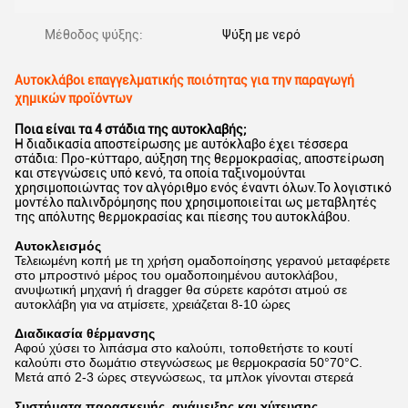
Μέθοδος ψύξης:
Ψύξη με νερό
Αυτοκλάβοι επαγγελματικής ποιότητας για την παραγωγή
χημικών προϊόντων
Ποια είναι τα 4 στάδια της αυτοκλαβής;
Η διαδικασία αποστείρωσης με αυτόκλαβο έχει τέσσερα
στάδια: Προ-κύτταρο, αύξηση της θερμοκρασίας, αποστείρωση
και στεγνώσεις υπό κενό, τα οποία ταξινομούνται
χρησιμοποιώντας τον αλγόριθμο ενός έναντι όλων.Το λογιστικό
μοντέλο παλινδρόμησης που χρησιμοποιείται ως μεταβλητές
της απόλυτης θερμοκρασίας και πίεσης του αυτοκλάβου.
Αυτοκλεισμός
Τελειωμένη κοπή με τη χρήση ομαδοποίησης γερανού μεταφέρετε
στο μπροστινό μέρος του ομαδοποιημένου αυτοκλάβου,
ανυψωτική μηχανή ή dragger θα σύρετε καρότσι ατμού σε
αυτοκλάβη για να ατμίσετε, χρειάζεται 8-10 ώρες
Διαδικασία θέρμανσης
Αφού χύσει το λιπάσμα στο καλούπι, τοποθετήστε το κουτί
καλούπι στο δωμάτιο στεγνώσεως με θερμοκρασία 50°70°C.
Μετά από 2-3 ώρες στεγνώσεως, τα μπλοκ γίνονται στερεά
Συστήματα παρασκευής, ανάμειξης και χύτευσης